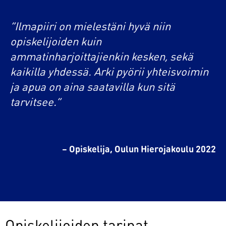
”Ilmapiiri on mielestäni hyvä niin
”
opiskelijoiden kuin
ot
ammatinharjoittajienkin kesken, sekä
va
kaikilla yhdessä. Arki pyörii yhteisvoimin
a
ja apua on aina saatavilla kun sitä
pa
ja
tarvitsee.”
vu
k
– Opiskelija, Oulun Hierojakoulu 2022
022