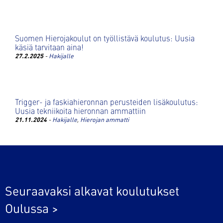
Suomen Hierojakoulut on työllistävä koulutus: Uusia
käsiä tarvitaan aina!
27.2.2025
-
Hakijalle
Trigger- ja faskiahieronnan perusteiden lisäkoulutus:
Uusia tekniikoita hieronnan ammattiin
21.11.2024
-
Hakijalle
,
Hierojan ammatti
Seuraavaksi alkavat koulutukset
Oulussa >