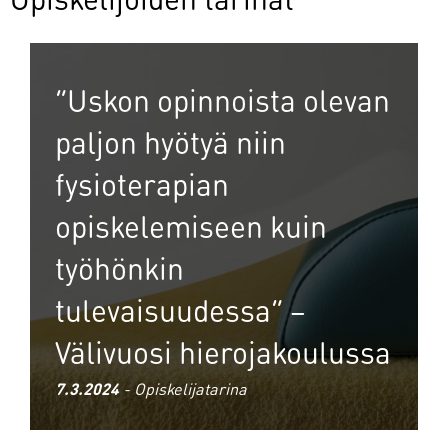
Opiskelijoiden tarinat
”Uskon opinnoista olevan
paljon hyötyä niin
fysioterapian
opiskelemiseen kuin
työhönkin
tulevaisuudessa” –
Välivuosi hierojakoulussa
7.3.2024
- Opiskelijatarina