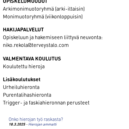
OPISKELUMUODOT
Arkimonimuotoryhmä (arki-iltaisin)
Monimuotoryhmä (viikonloppuisin)
HAKIJAPALVELUT
Opiskeluun ja hakemiseen liittyvä neuvonta:
niko.rekola@terveystalo.com
VALMENTAVA KOULUTUS
Koulutettu hieroja
Lisäkoulutukset
Urheiluhieronta
Purentalihashieronta
Trigger- ja faskiahieronnan perusteet
Onko hierojan työ raskasta?
18.3.2025
-
Hierojan ammatti