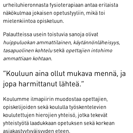
urheiluhieronnasta fysioterapiaan antaa erilaista
näkökulmaa jokaisen opetustyyliin, mikä toi
mielenkiintoa opiskeluun.
Palautteissa usein toistuvia sanoja olivat
huippuluokan ammattilainen, käytännönläheisyys,
tasapuolinen kohtelu
sekä
opettajien intohimo
ammattiaan kohtaan.
”Kouluun aina ollut mukava mennä, ja
jopa harmittanut lähteä.”
Koulumme ilmapiirin muodostaa opettajien,
opiskelijoiden sekä koululla työskentelevien
koulutettujen hierojien yhteisö, jotka tekevät
yhteistyötä laadukkaan opetuksen sekä korkean
asiakastyytyväisyyden eteen.