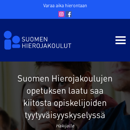
Varaa aika hierontaan
Suomen Hierojakoulujen
opetuksen laatu saa
kiitosta opiskelijoiden
tyytyväisyyskyselyssä
Hakijalle