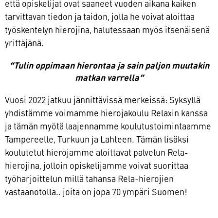
että opiskelijat ovat saaneet vuoden aikana kaiken
tarvittavan tiedon ja taidon, jolla he voivat aloittaa
työskentelyn hierojina, halutessaan myös itsenäisenä
yrittäjänä.
”Tulin oppimaan hierontaa ja sain paljon muutakin
matkan varrella”
Vuosi 2022 jatkuu jännittävissä merkeissä: Syksyllä
yhdistämme voimamme hierojakoulu Relaxin kanssa
ja tämän myötä laajennamme koulutustoimintaamme
Tampereelle, Turkuun ja Lahteen. Tämän lisäksi
koulutetut hierojamme aloittavat palvelun Rela-
hierojina, jolloin opiskelijamme voivat suorittaa
työharjoittelun millä tahansa Rela-hierojien
vastaanotolla.. joita on jopa 70 ympäri Suomen!