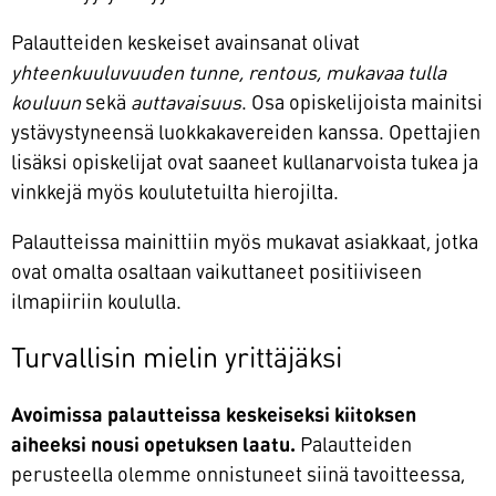
Palautteiden keskeiset avainsanat olivat
yhteenkuuluvuuden tunne, rentous, mukavaa tulla
kouluun
sekä
auttavaisuus
. Osa opiskelijoista mainitsi
ystävystyneensä luokkakavereiden kanssa. Opettajien
lisäksi opiskelijat ovat saaneet kullanarvoista tukea ja
vinkkejä myös koulutetuilta hierojilta.
Palautteissa mainittiin myös mukavat asiakkaat, jotka
ovat omalta osaltaan vaikuttaneet positiiviseen
ilmapiiriin koululla.
Turvallisin mielin yrittäjäksi
Avoimissa palautteissa keskeiseksi kiitoksen
aiheeksi nousi opetuksen laatu.
Palautteiden
perusteella olemme onnistuneet siinä tavoitteessa,