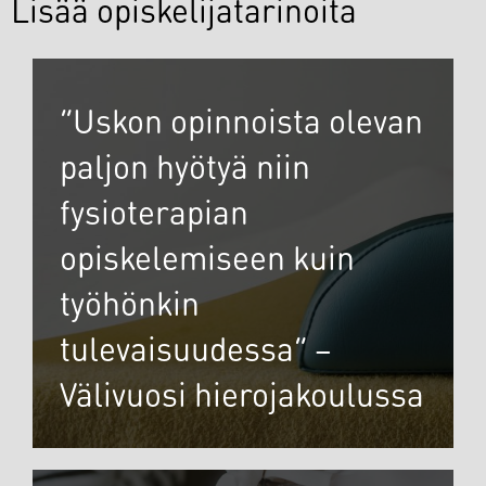
Lisää opiskelijatarinoita
”Uskon opinnoista olevan
paljon hyötyä niin
fysioterapian
opiskelemiseen kuin
työhönkin
tulevaisuudessa” –
Välivuosi hierojakoulussa