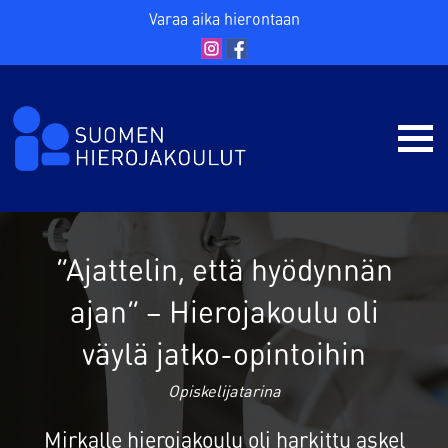
Varaa aika hierontaan
”Ajattelin, että hyödynnän
ajan” – Hierojakoulu oli
väylä jatko-opintoihin
Opiskelijatarina
Mirkalle hierojakoulu oli harkittu askel