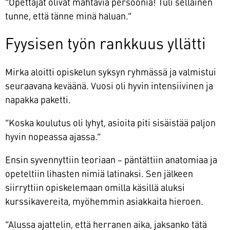
”Opettajat olivat mahtavia persoonia! Tuli sellainen
tunne, että tänne minä haluan.”
Fyysisen työn rankkuus yllätti
Mirka aloitti opiskelun syksyn ryhmässä ja valmistui
seuraavana keväänä. Vuosi oli hyvin intensiivinen ja
napakka paketti.
”Koska koulutus oli lyhyt, asioita piti sisäistää paljon
hyvin nopeassa ajassa.”
Ensin syvennyttiin teoriaan – päntättiin anatomiaa ja
opeteltiin lihasten nimiä latinaksi. Sen jälkeen
siirryttiin opiskelemaan omilla käsillä aluksi
kurssikavereita, myöhemmin asiakkaita hieroen.
”Alussa ajattelin, että herranen aika, jaksanko tätä