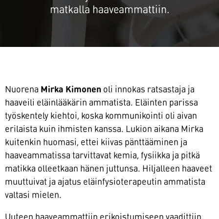
matkalla haaveammattiin.
Nuorena
Mirka Kimonen
oli innokas ratsastaja ja
haaveili eläinlääkärin ammatista. Eläinten parissa
työskentely kiehtoi, koska kommunikointi oli aivan
erilaista kuin ihmisten kanssa. Lukion aikana Mirka
kuitenkin huomasi, ettei kiivas pänttääminen ja
haaveammatissa tarvittavat kemia, fysiikka ja pitkä
matikka olleetkaan hänen juttunsa. Hiljalleen haaveet
muuttuivat ja ajatus eläinfysioterapeutin ammatista
valtasi mielen.
Uuteen haaveammattiin erikoistumiseen vaadittiin