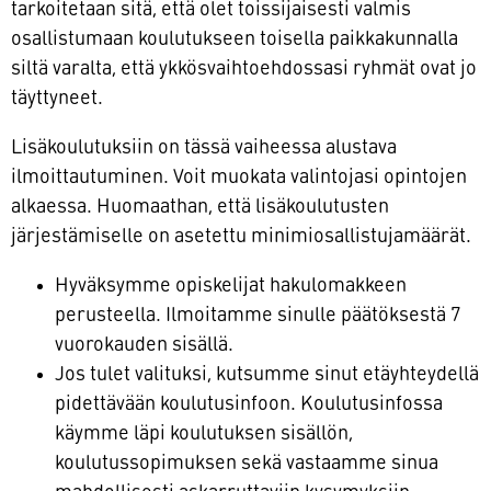
tarkoitetaan sitä, että olet toissijaisesti valmis
osallistumaan koulutukseen toisella paikkakunnalla
siltä varalta, että ykkösvaihtoehdossasi ryhmät ovat jo
täyttyneet.
Lisäkoulutuksiin on tässä vaiheessa alustava
ilmoittautuminen. Voit muokata valintojasi opintojen
alkaessa. Huomaathan, että lisäkoulutusten
järjestämiselle on asetettu minimiosallistujamäärät.
Hyväksymme opiskelijat hakulomakkeen
perusteella. Ilmoitamme sinulle päätöksestä 7
vuorokauden sisällä.
Jos tulet valituksi, kutsumme sinut etäyhteydellä
pidettävään koulutusinfoon. Koulutusinfossa
käymme läpi koulutuksen sisällön,
koulutussopimuksen sekä vastaamme sinua