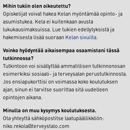
Mihin tukiin olen oikeutettu?
Opiskelijat voivat hakea Kelan myöntämää opinto- ja
asumistukea. Kela ei kuitenkaan avusta
lukukausimaksuissa. Lue tukien edellytyksistä ja
hakemisesta lisää suoraan
Kelan sivuilta
.
Voinko hyödyntää aikaisempaa osaamistani tässä
tutkinnossa?
Tutkintoon voi sisällyttää ammatillisen tutkinnonosan
esimerkiksi sosiaali- ja terveysalan perustutkinnosta.
Jos ensiapukorttisi on voimassa koko koulutuksen
ajan, sinun ei tarvitse suorittaa sitä uudelleen
opintojen aikana.
Minulla on muu kysymys koulutuksesta.
Ota yhteyttä sähköpostitse laatupäällikköön:
niko.rekola@terveystalo.com