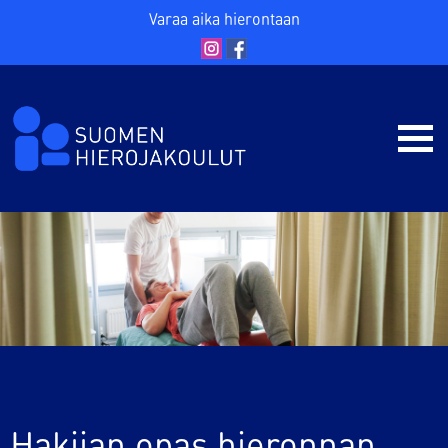
Varaa aika hierontaan
Hakijan opas hieronnan