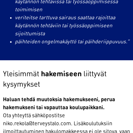
käytännön tehtävissä tai työssäoppimisessa
toimimisen
veriteitse tarttuva sairaus saattaa rajoittaa
käytännön tehtäviin tai työssäoppimiseen
sijoittumista
päihteiden ongelmakäyttö tai päihderiippuvuus.”
Yleisimmät
hakemiseen
liittyvät
kysymykset
Haluan tehdä muutoksia hakemukseeni, perua
hakemukseni tai vapauttaa koulupaikkani.
Ota yhteyttä sähköpostitse
niko.rekola@terveystalo.com. Lisäkoulutuksiin
ilmoittautuminen hakulomakkeessa ei ole sitova, vaan