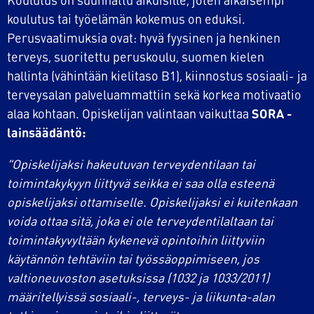
Koulutus on suunnattu aikuisille, joten aikaisempi
koulutus tai työelämän kokemus on eduksi.
Perusvaatimuksia ovat: hyvä fyysinen ja henkinen
terveys, suoritettu peruskoulu, suomen kielen
hallinta (vähintään kielitaso B1), kiinnostus sosiaali- ja
terveysalan palveluammattiin sekä korkea motivaatio
alaa kohtaan. Opiskelijan valintaan vaikuttaa
SORA -
lainsäädäntö:
”Opiskelijaksi hakeutuvan terveydentilaan tai
toimintakykyyn liittyvä seikka ei saa olla esteenä
opiskelijaksi ottamiselle. Opiskelijaksi ei kuitenkaan
voida ottaa sitä, joka ei ole terveydentilaltaan tai
toimintakyvyltään kykenevä opintoihin liittyviin
käytännön tehtäviin tai työssäoppimiseen, jos
valtioneuvoston asetuksissa (1032 ja 1033/2011)
määritellyissä sosiaali-, terveys- ja liikunta-alan