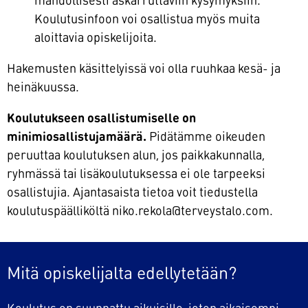
mahdollisesti askarruttaviin kysymyksiin.
Koulutusinfoon voi osallistua myös muita
aloittavia opiskelijoita.
Hakemusten käsittelyissä voi olla ruuhkaa kesä- ja
heinäkuussa.
Koulutukseen osallistumiselle on
minimiosallistujamäärä.
Pidätämme oikeuden
peruuttaa koulutuksen alun, jos paikkakunnalla,
ryhmässä tai lisäkoulutuksessa ei ole tarpeeksi
osallistujia. Ajantasaista tietoa voit tiedustella
koulutuspäälliköltä niko.rekola@terveystalo.com.
Mitä opiskelijalta edellytetään?