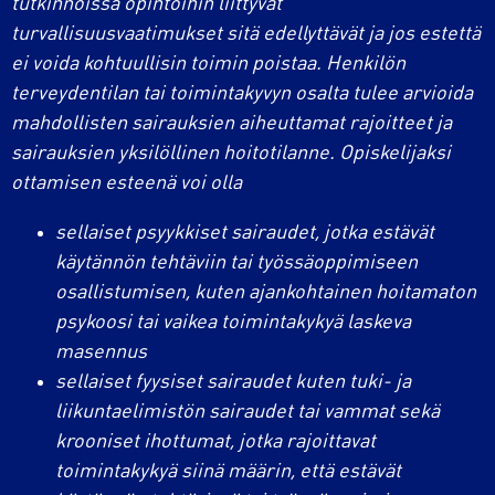
tutkinnoissa opintoihin liittyvät
turvallisuusvaatimukset sitä edellyttävät ja jos estettä
ei voida kohtuullisin toimin poistaa. Henkilön
terveydentilan tai toimintakyvyn osalta tulee arvioida
mahdollisten sairauksien aiheuttamat rajoitteet ja
sairauksien yksilöllinen hoitotilanne. Opiskelijaksi
ottamisen esteenä voi olla
sellaiset psyykkiset sairaudet, jotka estävät
käytännön tehtäviin tai työssäoppimiseen
osallistumisen, kuten ajankohtainen hoitamaton
psykoosi tai vaikea toimintakykyä laskeva
masennus
sellaiset fyysiset sairaudet kuten tuki- ja
liikuntaelimistön sairaudet tai vammat sekä
krooniset ihottumat, jotka rajoittavat
toimintakykyä siinä määrin, että estävät