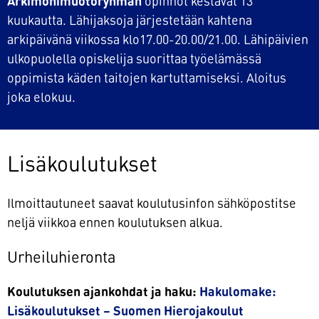
Arkimonimuotoryhmän
opinnot kestävät 13
kuukautta. Lähijaksoja järjestetään kahtena
arkipäivänä viikossa klo17.00-20.00/21.00. Lähipäivien
ulkopuolella opiskelija suorittaa työelämässä
oppimista käden taitojen kartuttamiseksi. Aloitus
joka elokuu.
Lisäkoulutukset
Ilmoittautuneet saavat koulutusinfon sähköpostitse
neljä viikkoa ennen koulutuksen alkua.
Urheiluhieronta
Koulutuksen ajankohdat ja haku:
Hakulomake:
Lisäkoulutukset – Suomen Hierojakoulut