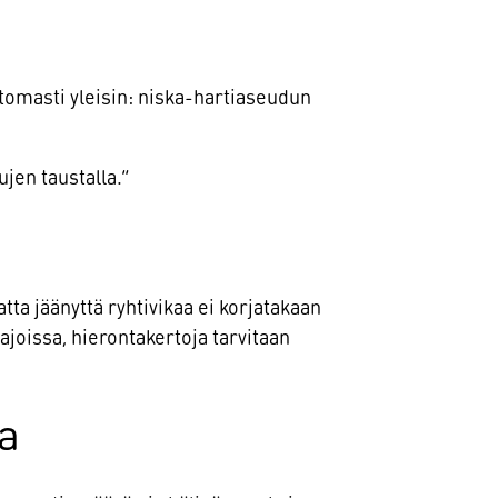
ttomasti yleisin: niska-hartiaseudun
jen taustalla.”
ta jäänyttä ryhtivikaa ei korjatakaan
ajoissa, hierontakertoja tarvitaan
ta