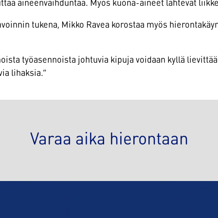
uttaa aineenvaihduntaa. Myös kuona-aineet lähtevät liikke
invoinnin tukena, Mikko Ravea korostaa myös hierontakäyn
oista työasennoista johtuvia kipuja voidaan kyllä lievittä
ia lihaksia.”
Varaa aika hierontaan