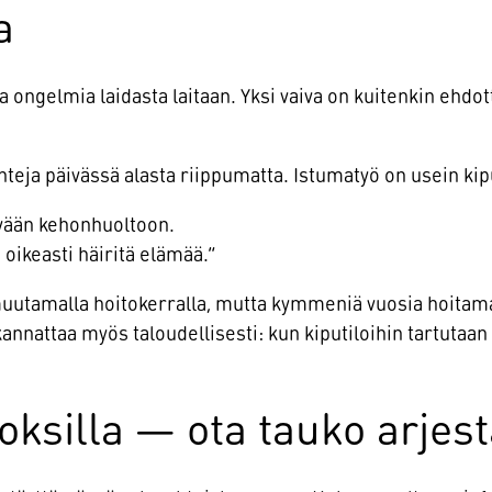
a
 ongelmia laidasta laitaan. Yksi vaiva on kuitenkin ehdo
nteja päivässä alasta riippumatta. Istumatyö on usein kipu
evään kehonhuoltoon.
 oikeasti häiritä elämää.”
 muutamalla hoitokerralla, mutta kymmeniä vuosia hoitamat
annattaa myös taloudellisesti: kun kiputiloihin tartutaan 
roksilla — ota tauko arjes