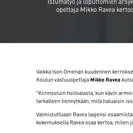
Istumatyö ja loputtomien ärsyk
opettaja Mikko Ravea kertoo
Vaikka Ison Omenan kuudennen kerroksen
Koulun vastuuopettaja
Mikko Ravea
kuts
”Kiinnostuin hoitoalasta, kun kävin armeij
tarkalleen tiennytkään, mitä haluaisin is
Valmistuttuaan Ravea laajensi osaamistaa
kokemuksella Ravea osaa kertoa, miten 