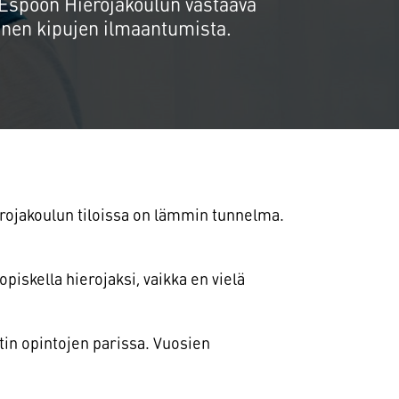
. Espoon Hierojakoulun vastaava
emuksia
ennen kipujen ilmaantumista.
ojakoulun tiloissa on lämmin tunnelma.
opiskella hierojaksi, vaikka en vielä
in opintojen parissa. Vuosien