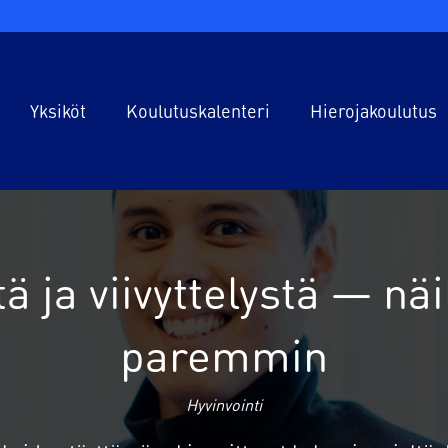
Yksiköt
Koulutuskalenteri
Hierojakoulutus
Espoo
Tietoa koulutukses
Helsinki
Koulutuksen sisält
Jyväskylä
Koulutuskalenteri
ä ja viivyttelystä — näil
Kuopio
Hinnasto
paremmin
Oulu
Lisäkoulutukset
Hyvinvointi
Lahti
Työllistyminen