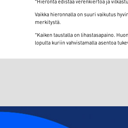
”Hieronta edistää verenkiertoa ja vilkast
Vaikka hieronnalla on suuri vaikutus hyv
merkitystä.
”Kaiken taustalla on lihastasapaino. Huon
lopulta kuriin vahvistamalla asentoa tukev