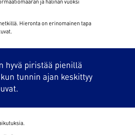
formaatiomäärän ja hälinän vuoksi
uhetkillä. Hieronta on erinomainen tapa
tuvat.
 hyvä piristää pienillä
kun tunnin ajan keskittyy
uvat.
aikutuksia.