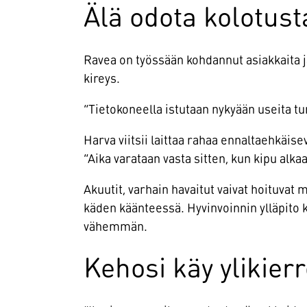
Älä odota kolotust
Ravea on työssään kohdannut asiakkaita ja
kireys.
”Tietokoneella istutaan nykyään useita tu
Harva viitsii laittaa rahaa ennaltaehkäis
”Aika varataan vasta sitten, kun kipu alkaa
Akuutit, varhain havaitut vaivat hoituvat
käden käänteessä. Hyvinvoinnin ylläpito k
vähemmän.
Kehosi käy ylikier