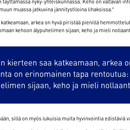
n täyttämässä nyky-yhteiskunnassa. Keho on valtavan in
muun muassa jatkuvina jännitystiloina lihaksissa.”
aa katkeamaan, arkea on hyvä piristää pienillä hemmottel
 omaan kehoon älypuhelimen sijaan, keho ja mieli nollaan
den kierteen saa katkeamaan, arkea on
nta on erinomainen tapa rentoutua: 
limen sijaan, keho ja mieli nollaant
ään, sillä on myös lukuisia muita hyvinvointia edistäviä v