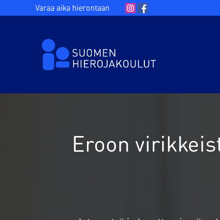
Varaa aika hierontaan
Eroon virikkeist