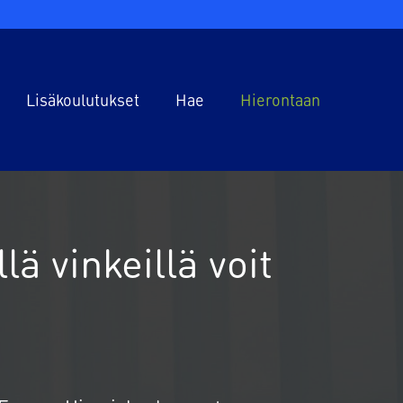
Lisäkoulutukset
Hae
Hierontaan
ta
Lisäkoulutukset
Hakulomake syksy 2026
ö
Hakijan opas lisäkoulutuksiin
Ilmoittaudu lisäkoulutuksiin
Koulutuskalenteri
Hakijan opas
lä vinkeillä voit
Ilmoittaudu