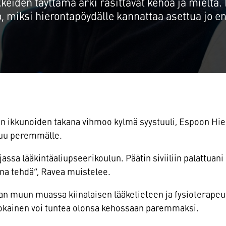
keiden täyttämä arki rasittavat kehoa ja mieltä
Tampere
Opiskelijoiden kok
, miksi hierontapöydälle kannattaa asettua jo 
Seinäjoki
Turku
 ikkunoiden takana vihmoo kylmä syystuuli, Espoon Hier
uu peremmälle.
assa lääkintäaliupseerikoulun. Päätin siviiliin palattuani 
ona tehdä”, Ravea muistelee.
n muun muassa kiinalaisen lääketieteen ja fysioterapeut
jokainen voi tuntea olonsa kehossaan paremmaksi.