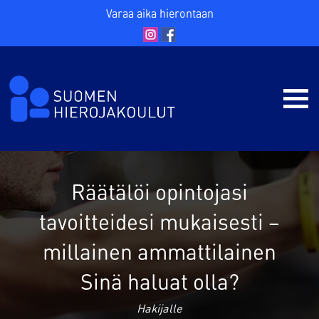
Varaa aika hierontaan
Räätälöi opintojasi
tavoitteidesi mukaisesti –
millainen ammattilainen
Sinä haluat olla?
Hakijalle