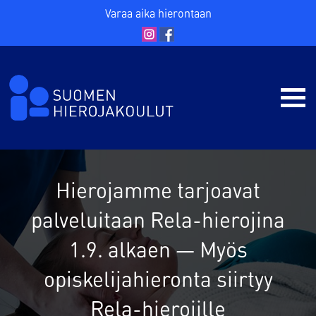
Varaa aika hierontaan
Hierojamme tarjoavat
palveluitaan Rela-hierojina
1.9. alkaen — Myös
opiskelijahieronta siirtyy
Rela-hierojille