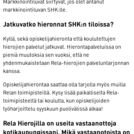
Markkinointiluvat siirtyvät, jos olet antanut
markkinointiluvan SHK:lle.
Jatkuvatko hieronnat SHK:n tiloissa?
Kyllä, sekä opiskelijahieronta että koulutettujen
hierojien palvelut jatkuvat. Hierontapalveluissa on
pieniä muutoksia sen vuoksi, että ne
yhdenmukaistetaan Rela-hierojien palveluntarjonnan
kanssa.
Opiskelijahierontaa saattaa olla tarjolla myös muilla
Relan toimipisteillä. Kysy lisää paikalliselta Rela-
toimipisteeltä tai koululta, kun opiskelijoiden
työharjoittelu syyskuun puolivälissä alkaa!
Rela Hierojilla on useita vastaanottoja
kotikaupungissani. Mikä vastaanotoista on