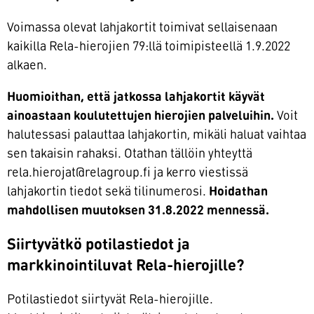
Voimassa olevat lahjakortit toimivat sellaisenaan
kaikilla Rela-hierojien 79:llä toimipisteellä 1.9.2022
alkaen.
Huomioithan, että jatkossa lahjakortit käyvät
ainoastaan koulutettujen hierojien palveluihin.
Voit
halutessasi palauttaa lahjakortin, mikäli haluat vaihtaa
sen takaisin rahaksi. Otathan tällöin yhteyttä
rela.hierojat@relagroup.fi ja kerro viestissä
lahjakortin tiedot sekä tilinumerosi.
Hoidathan
mahdollisen muutoksen 31.8.2022 mennessä.
Siirtyvätkö potilastiedot ja
markkinointiluvat Rela-hierojille?
Potilastiedot siirtyvät Rela-hierojille.