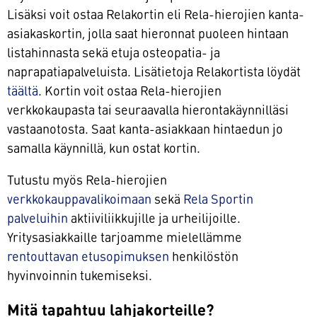
Lisäksi voit ostaa Relakortin eli Rela-hierojien kanta-
asiakaskortin, jolla saat hieronnat puoleen hintaan
listahinnasta sekä etuja osteopatia- ja
naprapatiapalveluista. Lisätietoja Relakortista löydät
täältä
. Kortin voit ostaa Rela-hierojien
verkkokaupasta tai seuraavalla hierontakäynnilläsi
vastaanotosta. Saat kanta-asiakkaan hintaedun jo
samalla käynnillä, kun ostat kortin.
Tutustu myös Rela-hierojien
verkkokauppavalikoimaan
sekä
Rela Sportin
palveluihin
aktiiviliikkujille ja urheilijoille.
Yritysasiakkaille tarjoamme mielellämme
rentouttavan etusopimuksen
henkilöstön
hyvinvoinnin tukemiseksi.
Mitä tapahtuu lahjakorteille?