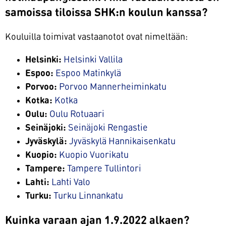
samoissa tiloissa SHK:n koulun kanssa?
Kouluilla toimivat vastaanotot ovat nimeltään:
Helsinki:
Helsinki Vallila
Espoo:
Espoo Matinkylä
Porvoo:
Porvoo Mannerheiminkatu
Kotka:
Kotka
Oulu:
Oulu Rotuaari
Seinäjoki:
Seinäjoki Rengastie
Jyväskylä:
Jyväskylä Hannikaisenkatu
Kuopio:
Kuopio Vuorikatu
Tampere:
Tampere Tullintori
Lahti:
Lahti Valo
Turku:
Turku Linnankatu
Kuinka varaan ajan 1.9.2022 alkaen?