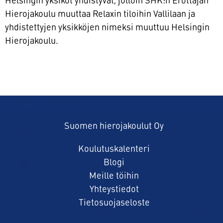
Helsingin yksiköt yhdistyvät, jolloin SHK:n Erottajan
Hierojakoulu muuttaa Relaxin tiloihin Vallilaan ja
yhdistettyjen yksikköjen nimeksi muuttuu Helsingin
Hierojakoulu.
Suomen hierojakoulut Oy
Koulutuskalenteri
Blogi
Meille töihin
Yhteystiedot
Tietosuojaseloste