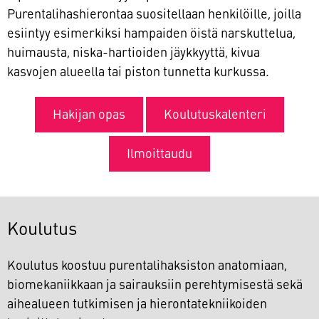
Purentalihashierontaa suositellaan henkilöille, joilla
esiintyy esimerkiksi hampaiden öistä narskuttelua,
huimausta, niska-hartioiden jäykkyyttä, kivua
kasvojen alueella tai piston tunnetta kurkussa.
Hakijan opas
Koulutuskalenteri
Ilmoittaudu
Koulutus
Koulutus koostuu purentalihaksiston anatomiaan,
biomekaniikkaan ja sairauksiin perehtymisestä sekä
aihealueen tutkimisen ja hierontatekniikoiden