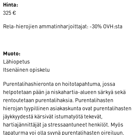
Hinta:
325 €
Rela-hierojien ammatinharjoittajat: -30% OVH:sta
Muoto:
Lähiopetus
Itsenäinen opiskelu
Purentalihashieronta on hoitotapahtuma, jossa
helpotetaan pään ja niskahartia-alueen särkyä sekä
rentoutetaan purentalihaksia. Purentalihasten
hierojan tyypillinen asiakaskunta ovat purentalihasten
jäykkyydestä kärsivät istumatyötä tekevät,
hartiajännittäjät ja stressaantuneet henkilöt. Myös
tapaturma voi olla syynä purentalihasten oireiluun.